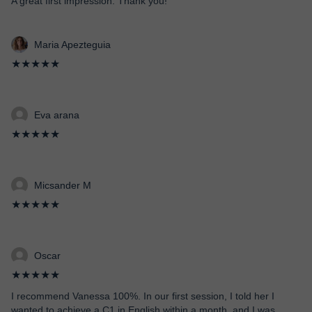
A great first impression. Thank you!
Maria Apezteguia
★★★★★
Eva arana
★★★★★
Micsander M
★★★★★
Oscar
★★★★★
I recommend Vanessa 100%. In our first session, I told her I
wanted to achieve a C1 in English within a month, and I was