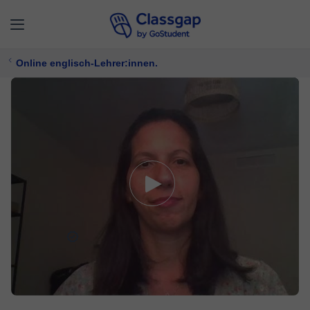
Online englisch-Lehrer:innen.
Vanessa
5,0 (309)
1172 Unterricht
Englisch
Bietet kostenlose Probezeit
23 €/
stunde