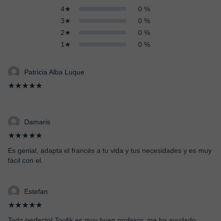
4★
0 %
3★
0 %
2★
0 %
1★
0 %
Patricia Alba Luque
★★★★★
Damaris
★★★★★
Es genial, adapta el francés a tu vida y tus necesidades y es muy
fácil con el.
Estefan
★★★★★
Todo perfecto! Toufik es muy buen profesor, me ha ayudado