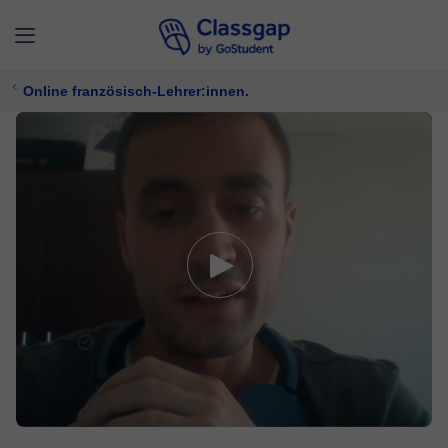
Online französisch-Lehrer:innen.
Toufik
5,0 (345)
1229 Unterricht
Französisch
Bietet kostenlose Probezeit
16 €/
stunde