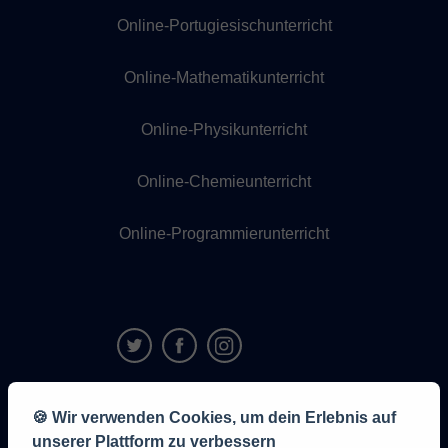
Online-Portugiesischunterricht
Online-Mathematikunterricht
Online-Physikunterricht
Online-Chemieunterricht
Online-Programmierunterricht
9,6/10
🍪 Wir verwenden Cookies, um dein Erlebnis auf
1,339,284
unserer Plattform zu verbessern