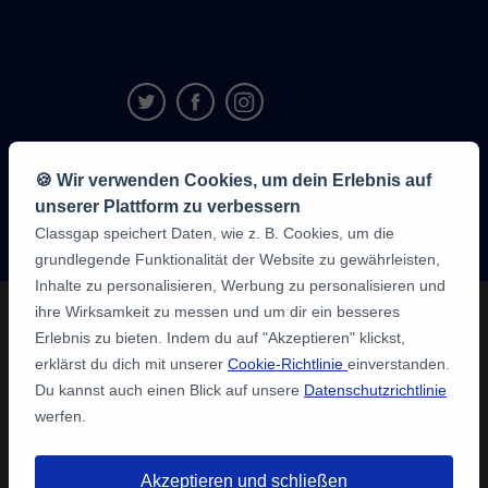
9,6/10
🍪 Wir verwenden Cookies, um dein Erlebnis auf
1,339,284
unserer Plattform zu verbessern
Meinungen
der
Classgap speichert Daten, wie z. B. Cookies, um die
Schüler:innen
grundlegende Funktionalität der Website zu gewährleisten,
Inhalte zu personalisieren, Werbung zu personalisieren und
ihre Wirksamkeit zu messen und um dir ein besseres
Erlebnis zu bieten. Indem du auf "Akzeptieren" klickst,
erklärst du dich mit unserer
Cookie-Richtlinie
einverstanden.
Du kannst auch einen Blick auf unsere
Datenschutzrichtlinie
werfen.
Akzeptieren und schließen