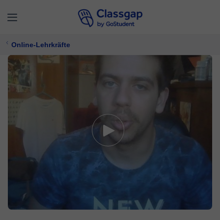
Online-Lehrkräfte
Sergio
4,9 (7)
408 Unterricht
Mathe,
Physik
Bietet kostenlose Probezeit
15 €/
stunde