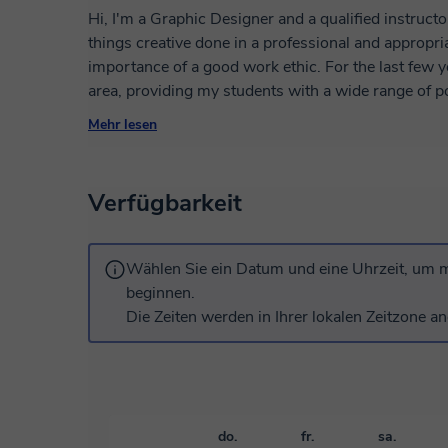
Hi, I'm a Graphic Designer and a qualified instructor
things creative done in a professional and appropri
importance of a good work ethic. For the last few y
area, providing my students with a wide range of poss
freelancer, I feel that through this experience I can 
Mehr lesen
creative solutions. I have worked for more than 12
now I am dedicated to teaching personalized cours
Illustrator and Indesign.
Verfügbarkeit
Wählen Sie ein Datum und eine Uhrzeit, um m
beginnen.
Die Zeiten werden in Ihrer lokalen Zeitzone an
do.
fr.
sa.