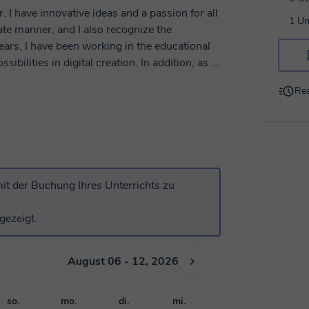
. I have innovative ideas and a passion for all
1 Un
ate manner, and I also recognize the
ears, I have been working in the educational
ibilities in digital creation. In addition, as a
easily interact with people, allowing me to find
Rea
 years in the eduMac Digital Arts Center and
es. I am Adobe ACE certified for Photoshop,
it der Buchung Ihres Unterrichts zu
gezeigt.
August 06 - 12, 2026
so.
mo.
di.
mi.