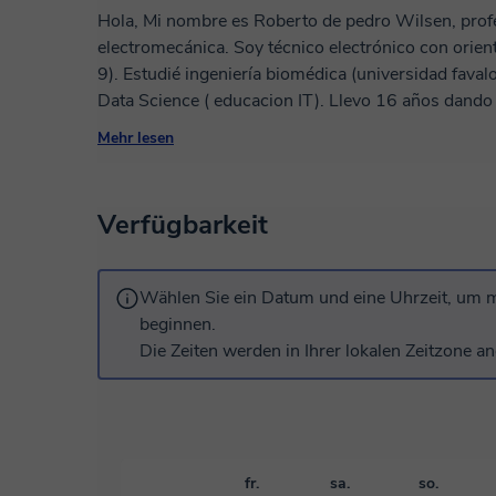
Hola, Mi nombre es Roberto de pedro Wilsen, profe
electromecánica. Soy técnico electrónico con orien
9). Estudié ingeniería biomédica (universidad favaloro), y actualmente me encuentro estudiando
Data Science ( educacion IT). Llevo 16 años dando 
formación tècnica (instituto balcarce) como en esc
Mehr lesen
EEST Nº 4,5 y 9 ) con diferentes enfoques: Normativo, escolanovista y tecnológico. Considero
que mis clases son entretenidas, tengo amplia exp
Sinceramente amo dar clases y divertirme comparti
Verfügbarkeit
Wählen Sie ein Datum und eine Uhrzeit, um m
beginnen.
Die Zeiten werden in Ihrer lokalen Zeitzone an
fr.
sa.
so.