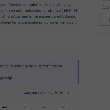
sor Técnico en materias de electrónica y
1 Un
tación en automatización y robótica ( EEST Nº
clases tanto particulares, como en centros de
uelas secundarias tecnicas profesionales (
eriencia educando adolescentes.
endo lo mejor que hago, la ciencia.
it der Buchung Ihres Unterrichts zu
gezeigt.
August 07 - 13, 2026
mo.
di.
mi.
do.