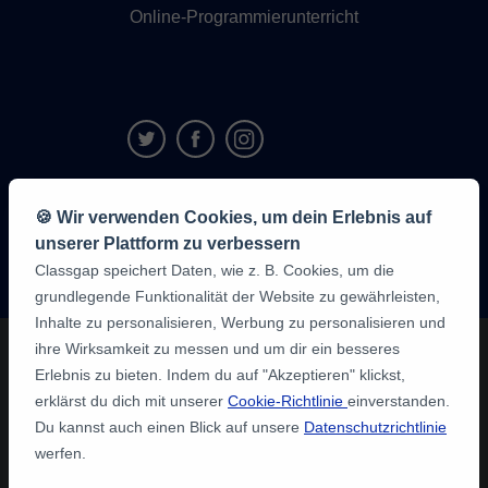
Online-Programmierunterricht
9,6/10
🍪 Wir verwenden Cookies, um dein Erlebnis auf
1,339,316
unserer Plattform zu verbessern
Meinungen
der
Classgap speichert Daten, wie z. B. Cookies, um die
Schüler:innen
grundlegende Funktionalität der Website zu gewährleisten,
Inhalte zu personalisieren, Werbung zu personalisieren und
ihre Wirksamkeit zu messen und um dir ein besseres
Erlebnis zu bieten. Indem du auf "Akzeptieren" klickst,
erklärst du dich mit unserer
Cookie-Richtlinie
einverstanden.
Du kannst auch einen Blick auf unsere
Datenschutzrichtlinie
werfen.