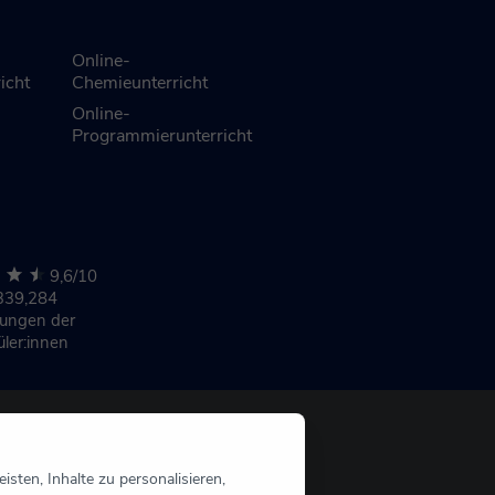
Online-
icht
Chemieunterricht
Online-
Programmierunterricht
9,6/10
339,284
nungen
der
üler:innen
sten, Inhalte zu personalisieren,