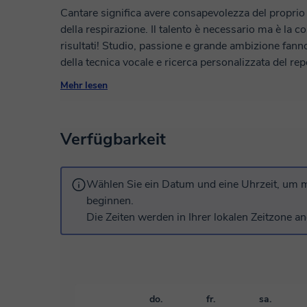
Cantare significa avere consapevolezza del proprio
della respirazione. Il talento è necessario ma è la 
risultati! Studio, passione e grande ambizione fanno di te un artista
della tecnica vocale e ricerca personalizzata del re
dei recitativi per il repertorio dal Barocco al Sette
Mehr lesen
ottenuti. Studio di teoria e solfeggio per migliorare l
Verfügbarkeit
Wählen Sie ein Datum und eine Uhrzeit, um m
beginnen.
Die Zeiten werden in Ihrer lokalen Zeitzone an
do.
fr.
sa.