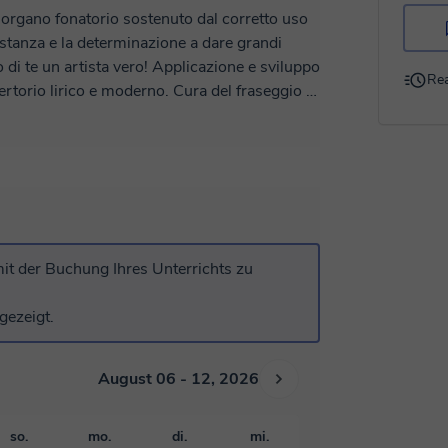
 organo fonatorio sostenuto dal corretto uso
costanza e la determinazione a dare grandi
 vero! Applicazione e sviluppo
Rea
pertorio lirico e moderno. Cura del fraseggio e
cento. Valutazione periodica dei progressi
a lettura degli spartiti musicali.
it der Buchung Ihres Unterrichts zu
gezeigt.
August 06 - 12, 2026
so.
mo.
di.
mi.