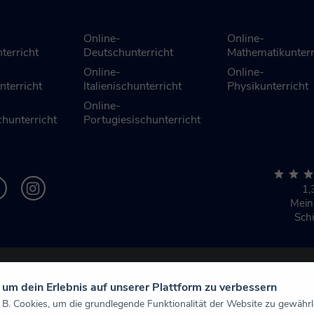
Online-
Online-
terricht
Deutschunterricht
Mathematikunterr
Online-
Online-
nterricht
Italienischunterricht
Physikunterricht
Online-
hunterricht
Portugiesischunterricht
1,
Mei
Sch
um dein Erlebnis auf unserer Plattform zu verbessern
 B. Cookies, um die grundlegende Funktionalität der Website zu gewährlei