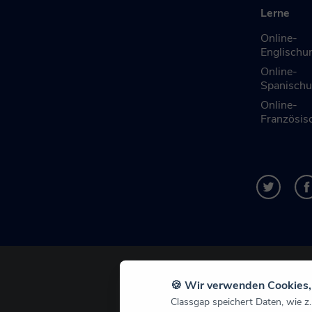
Lerne
Online-
Englischun
Online-
Spanischu
Online-
Französisc
🍪 Wir verwenden Cookies, 
Classgap speichert Daten, wie z.