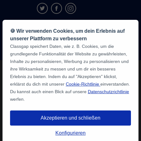
9,6/10
🍪 Wir verwenden Cookies, um dein Erlebnis auf
1,339,284
unserer Plattform zu verbessern
Meinungen
der
Classgap speichert Daten, wie z. B. Cookies, um die
Schüler:innen
grundlegende Funktionalität der Website zu gewährleisten,
Inhalte zu personalisieren, Werbung zu personalisieren und
ihre Wirksamkeit zu messen und um dir ein besseres
Erlebnis zu bieten. Indem du auf "Akzeptieren" klickst,
erklärst du dich mit unserer
Cookie-Richtlinie
einverstanden.
Du kannst auch einen Blick auf unsere
Datenschutzrichtlinie
werfen.
Akzeptieren und schließen
Konfigurieren