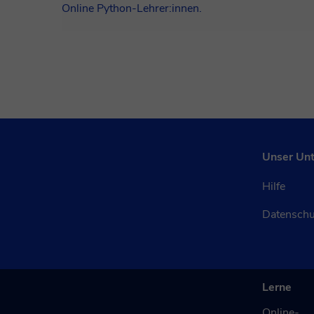
Online Python-Lehrer:innen.
Unser Un
Hilfe
Datensch
Lerne
Online-