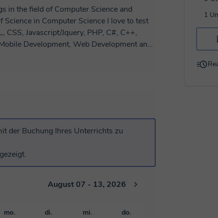
1 Un
e in Computer Science I love to test
, CSS, Javascript/Jquery, PHP, C#, C++,
Rea
clear explanation so that every aspect are
d passion to get all of it.
it der Buchung Ihres Unterrichts zu
gezeigt.
August 07 - 13, 2026
mo.
di.
mi.
do.