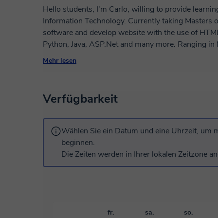
Hello students, I'm Carlo, willing to provide learnings in the field of Computer Science and
Information Technology. Currently taking Masters of Scienc
software and develop website with the use of HTML
Python, Java, ASP.Net and many more. Ranging in Mobile Development, Web Development and
Computer Development Programming. It's important to provide comprehensive, detailed but an
Mehr lesen
easy to understand concepts. My goal is to provide 
been covered. Computer Science, Programming, Information Technology and others may look
so difficult to understand, but it requires patience an
Verfügbarkeit
Wählen Sie ein Datum und eine Uhrzeit, um m
beginnen.
Die Zeiten werden in Ihrer lokalen Zeitzone an
fr.
sa.
so.