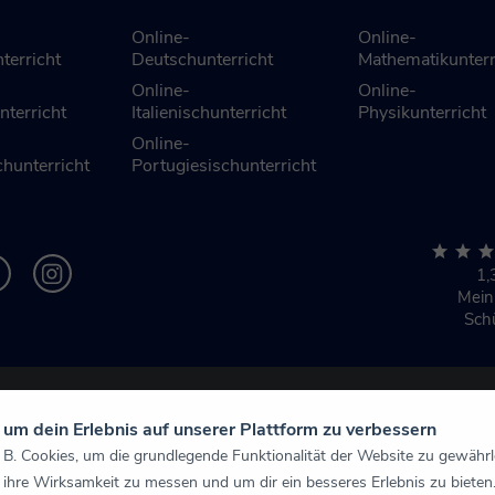
Online-
Online-
terricht
Deutschunterricht
Mathematikunterr
Online-
Online-
nterricht
Italienischunterricht
Physikunterricht
Online-
hunterricht
Portugiesischunterricht
1,
Mei
Sch
um dein Erlebnis auf unserer Plattform zu verbessern
 B. Cookies, um die grundlegende Funktionalität der Website zu gewährlei
ihre Wirksamkeit zu messen und um dir ein besseres Erlebnis zu bieten