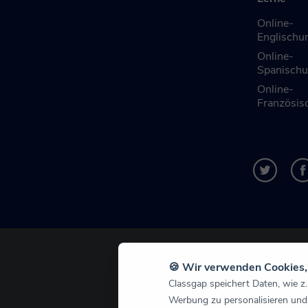
Online-
Englischun
Online-
Spanischu
Online-
Französisc
🍪 Wir verwenden Cookies, 
Classgap speichert Daten, wie z.
Werbung zu personalisieren und 