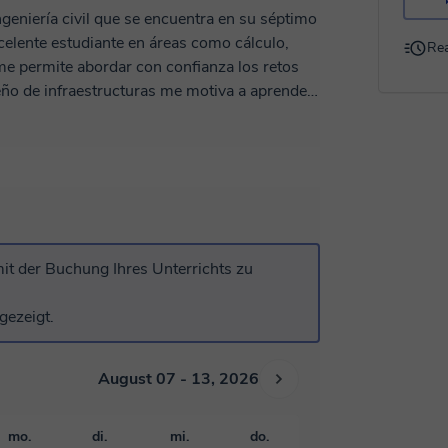
ngeniería civil que se encuentra en su séptimo
elente estudiante en áreas como cálculo,
Rea
 me permite abordar con confianza los retos
s. Cada desafío que enfrento es una
oro profundamente el trabajo en equipo, pues
oluciones efectivas y creativas. ¡Estoy
fascinante carrera!
it der Buchung Ihres Unterrichts zu
gezeigt.
August 07 - 13, 2026
mo.
di.
mi.
do.