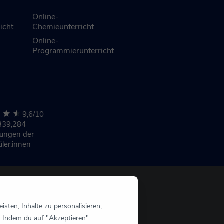
Online-
icht
Chemieunterricht
Online-
Programmierunterricht
9,6/10
339,284
nungen
der
üler:innen
sten, Inhalte zu personalisieren,
. Indem du auf "Akzeptieren"