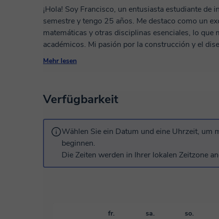
¡Hola! Soy Francisco, un entusiasta estudiante de i
semestre y tengo 25 años. Me destaco como un exc
matemáticas y otras disciplinas esenciales, lo que
académicos. Mi pasión por la construcción y el diseño de infraestructuras me motiva a aprender
y aplicar conceptos innovadores en proyectos reale
Mehr lesen
oportunidad para crecer y superarme. Además, val
creo que la colaboración es clave para desarrollar s
emocionado por lo que el futuro me depara en esta 
Verfügbarkeit
Wählen Sie ein Datum und eine Uhrzeit, um m
beginnen.
Die Zeiten werden in Ihrer lokalen Zeitzone an
fr.
sa.
so.