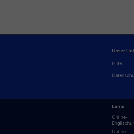
Unser Un
Hilfe
Datensch
Lerne
Online-
Englischun
Online-