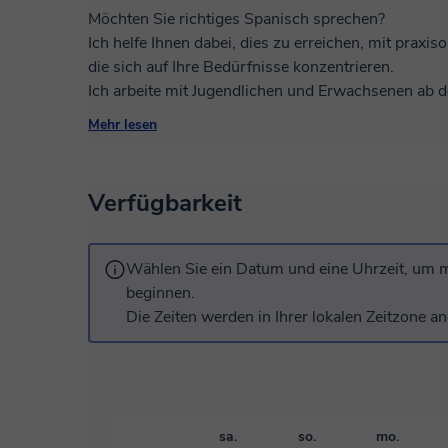
Möchten Sie richtiges Spanisch sprechen?
Ich helfe Ihnen dabei, dies zu erreichen, mit praxi
die sich auf Ihre Bedürfnisse konzentrieren.
Ich arbeite mit Jugendlichen und Erwachsenen ab 
natürlich Spanisch sprechen können.
Mehr lesen
Und nicht irgendein Spanisch, sondern ein nützlich
In meinen Konversationskursen werden wir über das
Reisen, Arbeit, Leidenschaften oder was auch imm
Verfügbarkeit
Keine langweiligen Themen oder inhaltsleeren Lekti
zielorientiert.
Selbstverständlich werde ich Ihnen auch die Regel
Wählen Sie ein Datum und eine Uhrzeit, um m
durch Konversation, auf die einfachste und natürli
beginnen.
Lass dich nicht von deiner Neugierde leiten: Verein
Die Zeiten werden in Ihrer lokalen Zeitzone an
sa.
so.
mo.