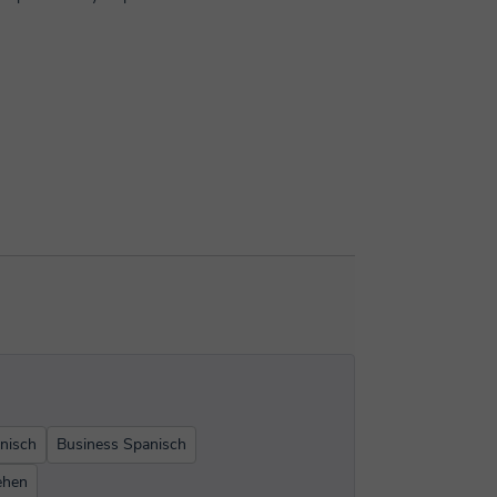
anisch
Business Spanisch
ehen