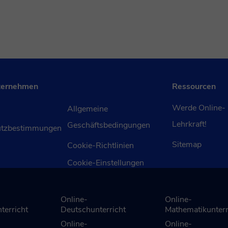
ternehmen
Ressourcen
Werde Online-
Allgemeine
Lehrkraft!
Geschäftsbedingungen
utzbestimmungen
Sitemap
Cookie-Richtlinien
Cookie-Einstellungen
Online-
Online-
terricht
Deutschunterricht
Mathematikunterr
Online-
Online-