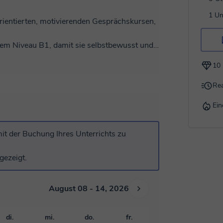
1 Un
sorientierten, motivierenden Gesprächskursen,
dem Niveau B1, damit sie selbstbewusst und
10 
es und sinnvolles.
 sprechen, was Sie wirklich interessiert:
Rea
er Sie wählen.
onen: Sie lernen sinnstiftend und
Ein
n des Spanischen beibringen, aber immer
it der Buchung Ihres Unterrichts zu
chste Art und Weise.
bare jetzt deine Probestunde!
gezeigt.
August 08 - 14, 2026
di.
mi.
do.
fr.