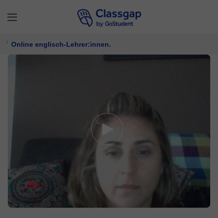
Online englisch-Lehrer:innen.
Emma
5,0 (1335)
4913 Unterricht
Englisch
Bietet kostenlose Probezeit
24 €/
stunde