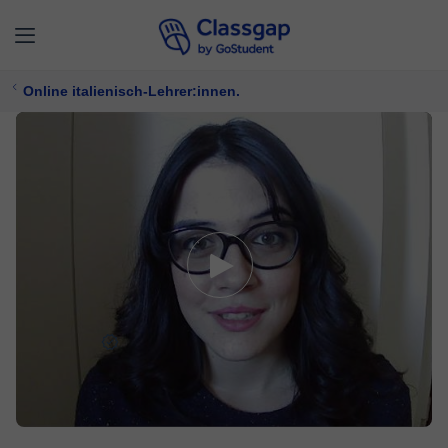
Online italienisch-Lehrer:innen.
Emilia L.
5,0 (14)
147 Unterricht
Italienisch
Bietet kostenlose Probezeit
20 €/
stunde