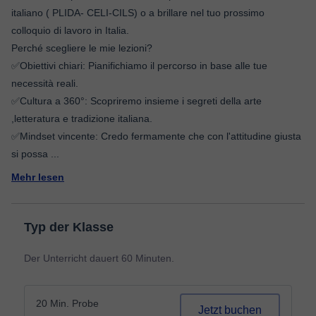
italiano ( PLIDA- CELI-CILS) o a brillare nel tuo prossimo
colloquio di lavoro in Italia.
​Perché scegliere le mie lezioni?
✅️​Obiettivi chiari: Pianifichiamo il percorso in base alle tue
necessità reali.
✅️​Cultura a 360°: Scopriremo insieme i segreti della arte
,letteratura e tradizione italiana.
​✅️Mindset vincente: Credo fermamente che con l'attitudine giusta
si possa
...
Mehr lesen
Typ der Klasse
Der Unterricht dauert 60 Minuten.
20 Min. Probe
Jetzt buchen