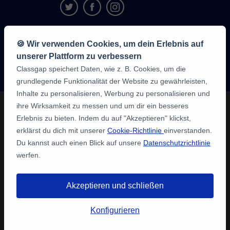
9,6/10
🍪 Wir verwenden Cookies, um dein Erlebnis auf
1,339,284
unserer Plattform zu verbessern
Meinungen
der
Classgap speichert Daten, wie z. B. Cookies, um die
Schüler:innen
grundlegende Funktionalität der Website zu gewährleisten,
Inhalte zu personalisieren, Werbung zu personalisieren und
ihre Wirksamkeit zu messen und um dir ein besseres
Erlebnis zu bieten. Indem du auf "Akzeptieren" klickst,
erklärst du dich mit unserer
Cookie-Richtlinie
einverstanden.
Du kannst auch einen Blick auf unsere
Datenschutzrichtlinie
werfen.
Akzeptieren und schließen
Konfigurieren