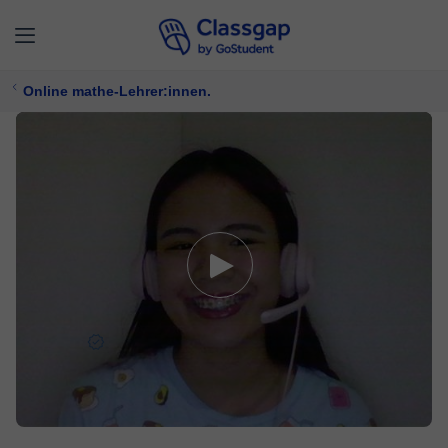
Online mathe-Lehrer:innen.
Chin C.
0 Unterricht
Mathe
Bietet kostenlose Probezeit
8 €/
stunde