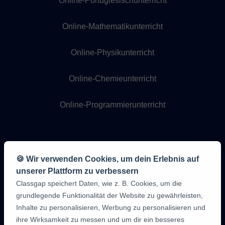
Online-Portugiesischunterricht
Online-Mathematikunterricht
Online-Physikunterricht
Online-Chemieunterricht
Online-Programmierunterricht
🍪 Wir verwenden Cookies, um dein Erlebnis auf
unserer Plattform zu verbessern
Classgap speichert Daten, wie z. B. Cookies, um die
grundlegende Funktionalität der Website zu gewährleisten,
9,6/10
1,339,284
Inhalte zu personalisieren, Werbung zu personalisieren und
Meinungen
der
ihre Wirksamkeit zu messen und um dir ein besseres