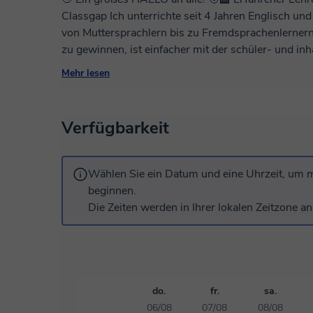
Classgap Ich unterrichte seit 4 Jahren Englisch und habe mit Lernenden jeden Alters gearbeitet,
von Muttersprachlern bis zu Fremdsprachenlernern. FLÜSSIGKEIT und SELBSTVERTRA
zu gewinnen, ist einfacher mit der schüler- und inh
Lektionen auf den 🎯 Lernzielen meiner Schüler. All
Mehr lesen
Lust zu lernen, und zusammen werden wir den Rest a
Eine normale Lektion Die Lektionen werden von Anfang bis Ende in kleinere
Aufgaben/Aktivitäten/Spiele unterteilt, die leicht z
Verfügbarkeit
Bestes, um das Lernen durch die Schaffung von Mö
unterhaltsam und interaktiv zu gestalten. Mit anderen Worten, der Inhalt konzentriert sich auf
das spezifische Niveau und die Bedürfnisse jedes L
Wählen Sie ein Datum und eine Uhrzeit, um m
Schüler auf die Cambridge-Prüfungen B2 und C1 vor
beginnen.
ihren Beruf und ihre zukünftigen Karrierepläne zu 
Die Zeiten werden in Ihrer lokalen Zeitzone an
uns auf die Vorbereitung von Vorstellungsgespräc
(Präsentationsfähigkeiten, Besprechungen, Schreibfähigkeiten usw.). 👨
Ich bin auch Absolvent der Arbeitspsychologie mi
Karriereplanung und emotionale Intelligenz und bin 
einer Weise zu helfen. DANKE, dass du dir ansiehst, was ic
do.
fr.
sa.
meine Verfügbarkeit, um ein kostenloses 20-minütiges Interv
06/08
07/08
08/08