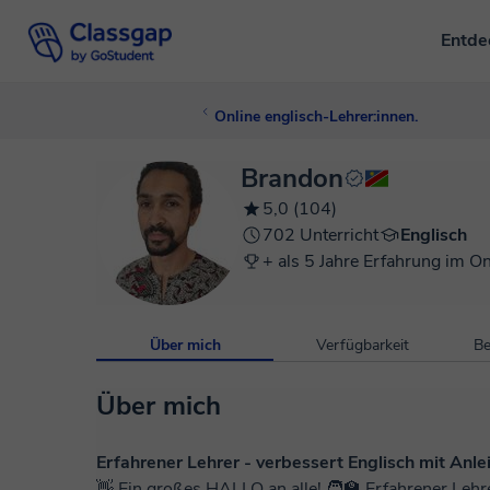
Entd
Online englisch-Lehrer:innen.
Brandon
5,0 (104)
702 Unterricht
Englisch
+ als 5 Jahre Erfahrung im On
Über mich
Verfügbarkeit
Be
Über mich
Erfahrener Lehrer - verbessert Englisch mit An
👋 Ein großes HALLO an alle! 🧑‍🏫 Erfahrener Lehrer mit über 426 Unterrichtsstunden auf