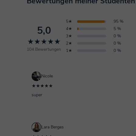
Bewertungen meiner Studenten
5★
95 %
5,0
4★
5 %
3★
0 %
★★★★★
2★
0 %
104 Bewertungen
1★
0 %
Nicole
★★★★★
super
Lara Berges