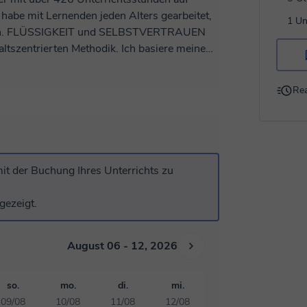
1 Un
UEN
altszentrierten Methodik. Ich basiere meine
es, was du brauchst, ist ein offener Geist und
uf der Classgap-Plattform erledigen! 🍔
Rea
u verstehen und zu folgen sind. Ich tue mein
glichkeiten zur einfachen Teilnahme
ernenden. Derzeit bereite ich verschiedene
it der Buchung Ihres Unterrichts zu
 und helfe vielen anderen, ihr Englisch für
verbessern. Zum Beispiel konzentrieren wir
gezeigt.
hen und branchenspezifische Fähigkeiten
‍🎓 Mehr als nur Englisch
t Schwerpunkt Persönlichkeitsentwicklung,
August 06 - 12, 2026
daher bereit und vorbereitet, dir in mehr als
h zu bieten habe👌 👓 Überprüfe
so.
mo.
di.
mi.
iew zu buchen! 📨 Zögere nicht,
09/08
10/08
11/08
12/08