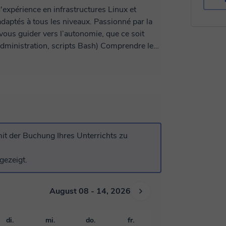
'expérience en infrastructures Linux et
adaptés à tous les niveaux. Passionné par la
 vous guider vers l’autonomie, que ce soit
 examens (BTS,
t des postes francophones. Mes cours sont
pter à votre contexte.
it der Buchung Ihres Unterrichts zu
gezeigt.
August 08 - 14, 2026
di.
mi.
do.
fr.