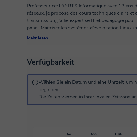
Professeur certifié BTS Informatique avec 13 ans d
réseaux, je propose des cours techniques clairs et 
transmission, j’allie expertise IT et pédagogie pour
pour : Maîtriser les systèmes d’exploitation Linux (administration, scripts Bash) Comprendre les
architectures réseaux (TCP/IP, sécurité, certifications Cisco) Préparer vos
Mehr lesen
diplômes professionnels) En tant que francophone natif, je peux aussi vous former en français
technique – idéal pour les professionnels IT visan
disponibles en français, arabe ou anglais pour s’ada
Verfügbarkeit
Wählen Sie ein Datum und eine Uhrzeit, um m
beginnen.
Die Zeiten werden in Ihrer lokalen Zeitzone an
sa.
so.
mo.