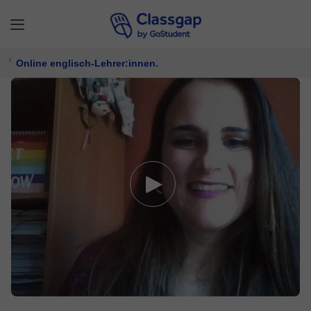
Online englisch-Lehrer:innen.
Amparo
5,0 (73)
296 Unterricht
Englisch
Bietet kostenlose Probezeit
10 €/
stunde