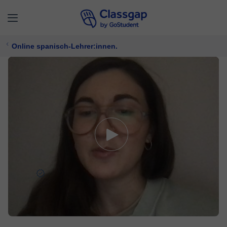
Online spanisch-Lehrer:innen.
Alicia
5,0 (9)
277 Unterricht
Spanisch
Bietet kostenlose Probezeit
17 €/
stunde