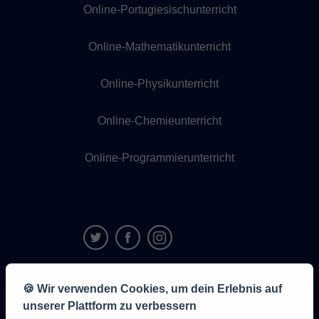
Online-Portugiesischunterricht
Online-Mathematikunterricht
Online-Physikunterricht
Online-Chemieunterricht
Online-Programmierunterricht
9,6/10
🍪 Wir verwenden Cookies, um dein Erlebnis auf
1,339,284
unserer Plattform zu verbessern
Meinungen
der