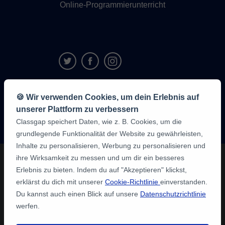
Online-Programmierunterricht
9,6/10
🍪 Wir verwenden Cookies, um dein Erlebnis auf
1,339,284
unserer Plattform zu verbessern
Meinungen
der
Classgap speichert Daten, wie z. B. Cookies, um die
Schüler:innen
grundlegende Funktionalität der Website zu gewährleisten,
Inhalte zu personalisieren, Werbung zu personalisieren und
ihre Wirksamkeit zu messen und um dir ein besseres
Erlebnis zu bieten. Indem du auf "Akzeptieren" klickst,
erklärst du dich mit unserer
Cookie-Richtlinie
einverstanden.
Du kannst auch einen Blick auf unsere
Datenschutzrichtlinie
werfen.