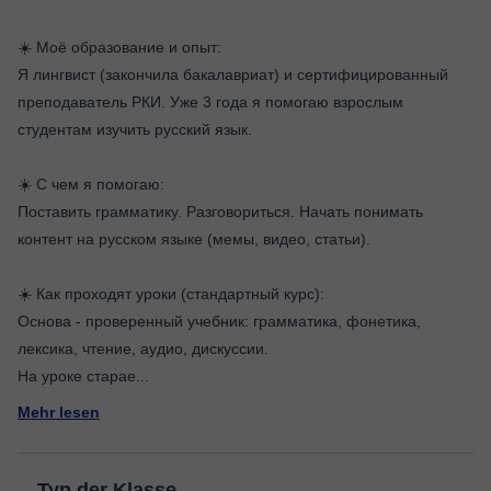
☀️ Моё образование и опыт:
Я лингвист (закончила бакалавриат) и сертифицированный
преподаватель РКИ. Уже 3 года я помогаю взрослым
студентам изучить русский язык.
☀️ С чем я помогаю:
Поставить грамматику. Разговориться. Начать понимать
контент на русском языке (мемы, видео, статьи).
☀️ Как проходят уроки (стандартный курс):
Основа - проверенный учебник: грамматика, фонетика,
лексика, чтение, аудио, дискуссии.
На уроке старае
...
Mehr lesen
Typ der Klasse