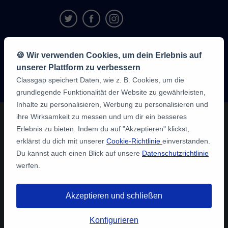
9,6/10
🍪 Wir verwenden Cookies, um dein Erlebnis auf
1,339,316
unserer Plattform zu verbessern
Meinungen
der
Classgap speichert Daten, wie z. B. Cookies, um die
Schüler:innen
grundlegende Funktionalität der Website zu gewährleisten,
Inhalte zu personalisieren, Werbung zu personalisieren und
ihre Wirksamkeit zu messen und um dir ein besseres
Erlebnis zu bieten. Indem du auf "Akzeptieren" klickst,
erklärst du dich mit unserer
Cookie-Richtlinie
einverstanden.
Du kannst auch einen Blick auf unsere
Datenschutzrichtlinie
werfen.
Akzeptieren und schließen
Konfigurieren