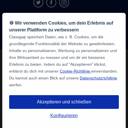
9,6/10
🍪 Wir verwenden Cookies, um dein Erlebnis auf
1,339,284
unserer Plattform zu verbessern
Meinungen
der
Classgap speichert Daten, wie z. B. Cookies, um die
Schüler:innen
grundlegende Funktionalität der Website zu gewährleisten,
Inhalte zu personalisieren, Werbung zu personalisieren und
ihre Wirksamkeit zu messen und um dir ein besseres
Erlebnis zu bieten. Indem du auf "Akzeptieren" klickst,
erklärst du dich mit unserer
Cookie-Richtlinie
einverstanden.
Du kannst auch einen Blick auf unsere
Datenschutzrichtlinie
werfen.
Akzeptieren und schließen
Konfigurieren