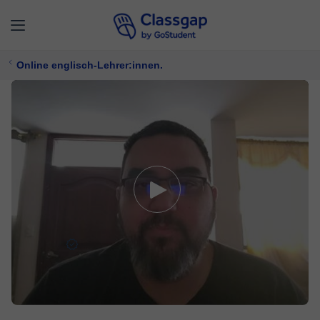
Online englisch-Lehrer:innen.
Adriano
4,9 (103)
4082 Unterricht
Englisch
Bietet kostenlose Probezeit
11 €/
stunde