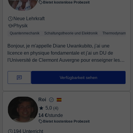
Bietet kostenlose Probezeit
genere estrés y se fructífera.
Neue Lehrkraft
Physik
Quantenmechanik
Schaltungstheorie und Elektronik
Thermodynamik
Bonjour, je m'appelle Diane Uwankubito, j'ai une
licence en physique fondamentale et j'ai un DU de
l'Université de Clermont Auvergne pour enseigner les
sciences au collège/lycée dans des établissements
français à l'etranger ou je suis professeure de Physique
Verfügbarkeit sehen
chimie et de technologie depuis 2020. Et depuis, je
donne des cours de soutien du CM1 au lycée, de
remédiation et de préparation aux examens au besoin.
Roi
Je personnalise les cours selon les besoins. Je serai
5,0
(4)
ravie de vous accompagner dans ce parcours.
14 €
/stunde
Bietet kostenlose Probezeit
194 Unterricht