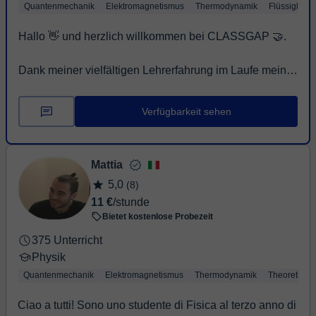
Quantenmechanik
Elektromagnetismus
Thermodynamik
Flüssigkeits
Hallo 👋 und herzlich willkommen bei CLASSGAP 🤝.
Dank meiner vielfältigen Lehrerfahrung im Laufe meiner
akademischen Karriere 🧑‍🎓 verfüge...
Verfügbarkeit sehen
Mattia
5,0
(8)
11 €
/stunde
Bietet kostenlose Probezeit
375 Unterricht
Physik
Quantenmechanik
Elektromagnetismus
Thermodynamik
Theoretisch
Ciao a tutti! Sono uno studente di Fisica al terzo anno di