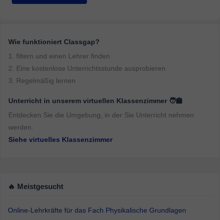
goals. Let's make Mathematics easier and more
enjoyable together!
Wie funktioniert Classgap?
1. filtern und einen Lehrer finden
2. Eine kostenlose Unterrichtsstunde ausprobieren
3. Regelmäßig lernen
Unterricht in unserem virtuellen Klassenzimmer 🧑‍🏫
Entdecken Sie die Umgebung, in der Sie Unterricht nehmen
werden.
Siehe virtuelles Klassenzimmer
🔥 Meistgesucht
Online-Lehrkräfte für das Fach Physikalische Grundlagen