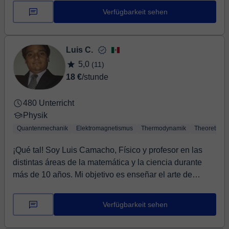
Verfügbarkeit sehen
Luis C.
5,0
(11)
18 €
/stunde
480 Unterricht
Physik
Quantenmechanik
Elektromagnetismus
Thermodynamik
Theoretisch
¡Qué tal! Soy Luis Camacho, Físico y profesor en las
distintas áreas de la matemática y la ciencia durante
más de 10 años. Mi objetivo es enseñar el arte de
aprender. Cada clase y cada tema no se aprenden por
todos del mismo modo, por lo que mi objetivo siempre
Verfügbarkeit sehen
es que encontremos la manera en la que cada persona
se siente a gusto para adquirir el conocimiento y