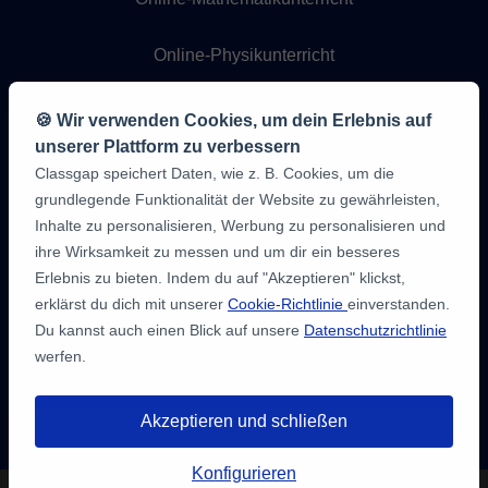
Online-Physikunterricht
Online-Chemieunterricht
🍪 Wir verwenden Cookies, um dein Erlebnis auf
unserer Plattform zu verbessern
Online-Programmierunterricht
Classgap speichert Daten, wie z. B. Cookies, um die
grundlegende Funktionalität der Website zu gewährleisten,
Inhalte zu personalisieren, Werbung zu personalisieren und
ihre Wirksamkeit zu messen und um dir ein besseres
Erlebnis zu bieten. Indem du auf "Akzeptieren" klickst,
erklärst du dich mit unserer
Cookie-Richtlinie
einverstanden.
Du kannst auch einen Blick auf unsere
Datenschutzrichtlinie
werfen.
9,6/10
1,339,284
Meinungen
der
Akzeptieren und schließen
Schüler:innen
Sie haben bis zu
3 kostenlose 20-
minütige Tests
, um einen Lehrer zu
Konfigurieren
finden.