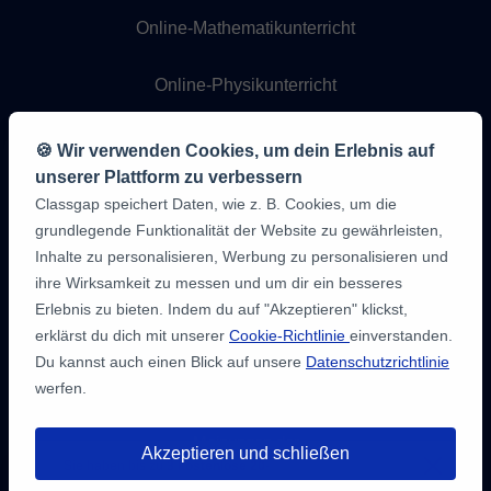
Online-Mathematikunterricht
Online-Physikunterricht
Online-Chemieunterricht
🍪 Wir verwenden Cookies, um dein Erlebnis auf
unserer Plattform zu verbessern
Online-Programmierunterricht
Classgap speichert Daten, wie z. B. Cookies, um die
grundlegende Funktionalität der Website zu gewährleisten,
Inhalte zu personalisieren, Werbung zu personalisieren und
ihre Wirksamkeit zu messen und um dir ein besseres
Erlebnis zu bieten. Indem du auf "Akzeptieren" klickst,
erklärst du dich mit unserer
Cookie-Richtlinie
einverstanden.
Du kannst auch einen Blick auf unsere
Datenschutzrichtlinie
werfen.
9,6/10
1,339,284
Meinungen
der
Akzeptieren und schließen
Schüler:innen
Sie haben bis zu
3 kostenlose 20-
minütige Tests
, um einen Lehrer zu