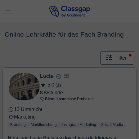
Online-Lehrkräfte für das Fach Branding
Filter
Lucia
5,0
(1)
8 €
/stunde
Bietet kostenlose Probezeit
13 Unterricht
Marketing
Branding
Marktforschung
Instagram Marketing
Social Media
Hola, soy Lucía Balista y doy clases de Idiomas y