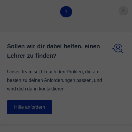
in their business or endeavours. Don't be afraid to reach
out, I'm here to help! 😊
1
Sollen wir dir dabei helfen, einen
Lehrer zu finden?
Unser Team sucht nach den Profilen, die am
besten zu deinen Anforderungen passen, und
wird dich dann kontaktieren.
Hilfe anfordern