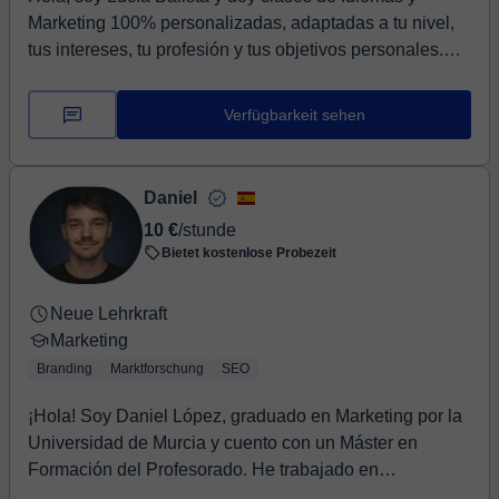
Marketing 100% personalizadas, adaptadas a tu nivel,
tus intereses, tu profesión y tus objetivos personales.
Aprenderás a través de situaciones reales de tu día a
día: trabajo, viajes, estudios, reuniones, entrevistas o
Verfügbarkeit sehen
conversaciones cotidianas. Trabajamos con vocabulario
útil, expresiones actuales y ejemplos reales para que
puedas aplicar lo aprendido de forma inmediata. Mi
Daniel
objetivo es que hables con confianza desde la primera
10 €
/stunde
clase, avances a tu propio ritmo y obtengas resultados
Bietet kostenlose Probezeit
reales, sin métodos genéricos ni clases iguales para
todos. Podrás aplicar el marketing desde el día uno, sin
Neue Lehrkraft
importar dónde te encuentres. ¿Estás listo para
Marketing
comenzar?
Branding
Marktforschung
SEO
¡Hola! Soy Daniel López, graduado en Marketing por la
Universidad de Murcia y cuento con un Máster en
Formación del Profesorado. He trabajado en
departamentos de marketing y comunicación en