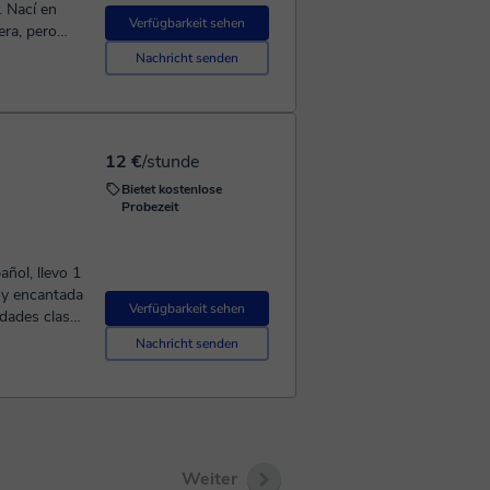
. Nací en
Verfügbarkeit sehen
era, pero
iendo sobre
Nachricht senden
jo Social
 a las clases
. Organizo
e cada
12 €
/stunde
yudarte a
Bietet kostenlose
Probezeit
ñol, llevo 1
oy encantada
Verfügbarkeit sehen
edades clases
fantil y por
Nachricht senden
ustaria
 basicas del
a dar mucho
necesarias.
/a contacta
Weiter