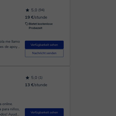
5,0
(94)
19 €
/stunde
Bietet kostenlose
Probezeit
Verfügbarkeit sehen
res de apoyo
ién doy
Nachricht senden
iños como a
ara Habe /
5,0
(1)
siciones.
ersación en
13 €
/stunde
 orales y
 online.
a para niños,
Verfügbarkeit sehen
todos! Ayudo