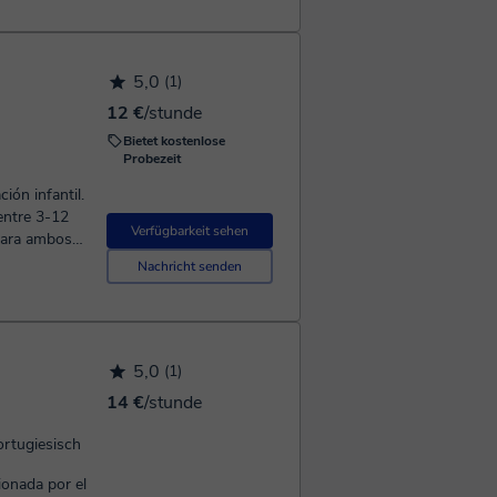
ngo el grado
o mucho
a y
5,0
(1)
ayor fluidez
12 €
/stunde
elo realizar
Bietet kostenlose
Probezeit
ión infantil.
e 3-12
Verfügbarkeit sehen
para ambos
guir hablar,
Nachricht senden
ar clases
la de
da que
5,0
(1)
 cosa.
14 €
/stunde
ortugiesisch
ionada por el