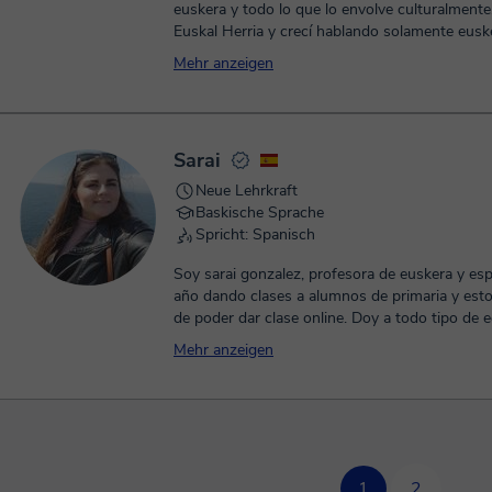
euskera y todo lo que lo envolve culturalmente
Euskal Herria y crecí hablando solamente eusk
hace 13 años que vivo en otros países aprend
Mehr anzeigen
otras lenguas y culturas. Soy formada en Traba
por la Universitat de Barcelona, pero me dedico
particulares y traducciones desde hace 3 años
las clases según los objetivos y necesidades d
Sarai
alumno. ¡Me encantaría enseñarte euskera o a
mejorar, vamos!
Neue Lehrkraft
Baskische Sprache
Spricht: Spanisch
Soy sarai gonzalez, profesora de euskera y espa
año dando clases a alumnos de primaria y est
de poder dar clase online. Doy a todo tipo de 
para poder ayudar. Tengo titulo de educacion in
Mehr anzeigen
ello conecto mucho con los mas peques. Me g
organizar las clases online segun las funciones
alumno y el tiempo que tenga para ello. Podri
de mi para poder ayudar en todas las materias 
Si crees que podria ayudar en mejorar a tu hijo
conmigo sin compromiso.
1
2