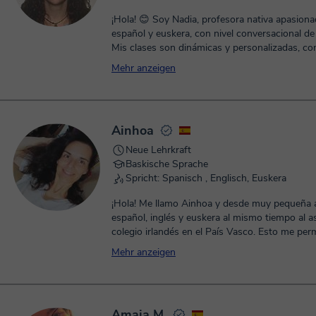
capacidades. Hablo 6 idiomas: Urdu (nativo), P
(nativo), Hindi (competencia profesional), Eusk
¡Hola! 😊 Soy Nadia, profesora nativa apasion
(competencia completa), Español (competencia
español y euskera, con nivel conversacional de 
e Inglés (competencia conversacional). Estaré encantada de
Mis clases son dinámicas y personalizadas, c
ser tu profesora de euskera y español online, 
charla entre amigos. Me adapto a tu ritmo y ob
Mehr anzeigen
a conseguir todo aquello que te propongas en
sea que empieces desde cero o quieras mejora
nivel de euskera y castellano! ¡Quedo a vuestra
conversación. 🎓 Con formación en audiovisuales, uso
recursos creativos, juegos y situaciones reales
idioma cobre vida. 💬 Te acompaño en todo el proceso,
Ainhoa
resolviendo dudas y celebrando tus avances. ¿Te animas?
¡Será un placer aprender contigo! 😉✨
Neue Lehrkraft
Baskische Sprache
Spricht: Spanisch , Englisch, Euskera
¡Hola! Me llamo Ainhoa y desde muy pequeña 
español, inglés y euskera al mismo tiempo al as
colegio irlandés en el País Vasco. Esto me permi
mi formación de posgrado en Ámsterdam y E
Mehr anzeigen
Unidos, principalmente, obteniendo mi Tesis D
Europea con premio Extraordinario de Doctora
Asimismo, aprender euskera desde mis primer
facilitó su perfeccionamiento después de doct
Amaia M.