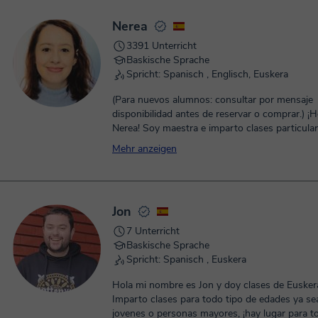
Nerea
3391 Unterricht
Baskische Sprache
Spricht: Spanisch , Englisch, Euskera
(Para nuevos alumnos: consultar por mensaje
disponibilidad antes de reservar o comprar.) ¡Hola me llamo
Nerea! Soy maestra e imparto clases particula
en primaria de cualquier materia a niños. Tamb
Mehr anzeigen
clases de Euskera a cualquier nivel, tanto a n
adultos. Tengo cuatro años de experiencia en clases online
y te puedo ayudar con: Euskera para primaria, secundaria y
bachillerato. Apoyo escolar a niños. Euskera p
Jon
IVAP: A1, A2, B1, B2, C1, C2 Euskera para opo
Euskera desde cero para cualquier edad. Conv
7 Unterricht
euskera. Las clases son totalmente personalizadas a cada
Baskische Sprache
alumno, mezclando teoría, ejercicios prácticos,
Spricht: Spanisch , Euskera
juegos.
Hola mi nombre es Jon y doy clases de Euskera
Imparto clases para todo tipo de edades ya se
jovenes o personas mayores, ¡hay lugar para 